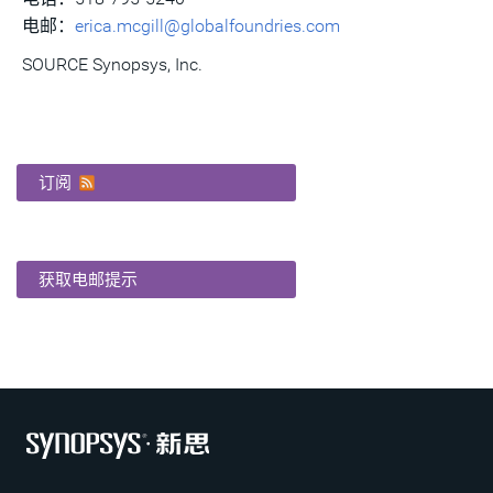
电邮：
erica.mcgill@globalfoundries.com
SOURCE Synopsys, Inc.
订阅
获取电邮提示