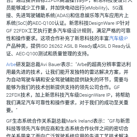
合。通过提供目标22FDX高温操作的IP，新思科技使设计人
员能够减少工作量，并加快电动出行(eMobility)、5G连
接、先进驾驶辅助系统(ADAS)和信息娱乐等汽车应用片上
系统(SoC)的AEC-Q100认证。新思科技DesignWare IP针对
GF 22FDX工艺执行更多汽车级设计规则，满足严格的可靠
性和操作要求。这项合作补充了新思科技的丰富
汽车级IP
产品种类，提供ISO 26262 ASIL B Ready或ASIL D Ready认
证、AEC-Q100测试和质量管理的支持。
Arbe
研发副总裁Avi Bauer表示：“Arbe的超高分辨率雷达利
用最先进的技术，让我们能开发独特的雷达解决方案，并
为自动驾驶车辆和安全驾驶辅助提供缺失的环节，需要与
能够为我们的技术创新提供支持的领先公司合作。GF
22FDX技术，加上新思科技汽车级DesignWare IP，将帮助
我们满足汽车可靠性和操作要求，对于我们的成功至关重
要。”
GF生态系统合作关系副总裁Mark Ireland表示：“GF与新思
科技等领先汽车供应商和生态系统合作伙伴之间的密切合
作关系带来了面向广泛驾驶系统应用的先进工艺技术解决