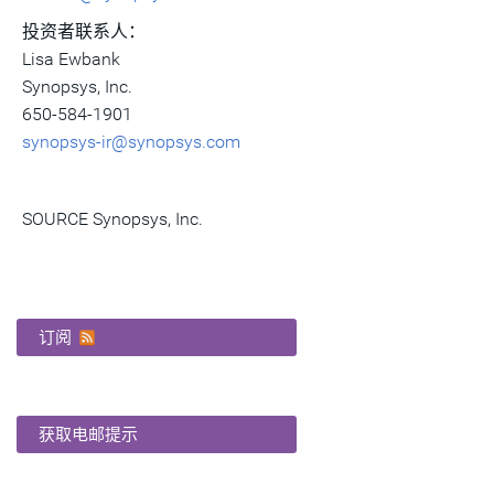
投
资者联系人：
Lisa Ewbank
Synopsys, Inc.
650-584-1901
synopsys-ir@synopsys.com
SOURCE Synopsys, Inc.
订阅
获取电邮提示