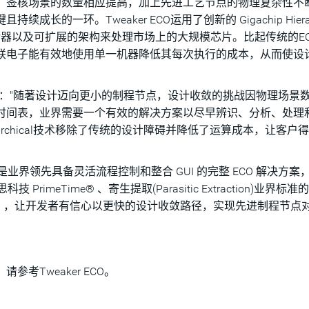
发，签核场景的数量相应提高，加上先进工艺节点的物理复杂性不
的一环。Tweaker ECO运用了创新的 Gigachip Hierarc
存储器以及可扩展的架构来处理市场上的大规模芯片。比起传统的E
这让群联电子能有效地使用单一机器降低其每次执行的成本，从而使设
i 表示："随著设计迈向更小的制程节点，设计收敛的挑战因物理场景
的时间表，业界需要一个有效的解决方案以尽早辨识、分析、处理
 Hierarchical技术移除了传统的设计障碍并降低了运算成本，让客户
是业界领先具备灵活流程控制和整合 GUI 的完整 ECO 解决方案
eTime® 、寄生提取(Parasitic Extraction)业界标准的
ion Compiler™ ，让开发者有信心以更快的设计收敛路径，实现先进制程节
参考Tweaker ECO。