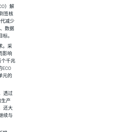
ECO）解
计到签核
迭代减少
)、数据
目标。
求。采
而影响
数百个千兆
的ECO
件单元的
。透过
核的生产
，还大
继续与