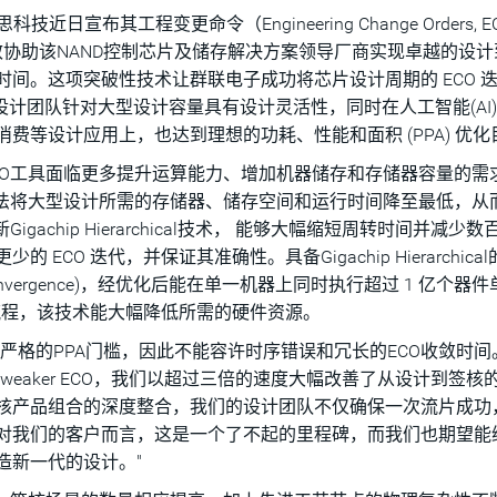
新思科技近日宣布其工程变更命令（Engineering Change Orders, 
有效协助该NAND控制芯片及储存解决方案领导厂商实现卓越的设
间。这项突破性技术让群联电子成功将芯片设计周期的 ECO 
其设计团队针对大型设计容量具有设计灵活性，同时在人工智能(AI
费等设计应用上，也达到理想的功耗、性能和面积 (PPA) 优化
CO工具面临更多提升运算能力、增加机器储存和存储器容量的需
无法将大型设计所需的存储器、储存空间和运行时间降至最低，从
igachip Hierarchical技术， 能够大幅缩短周转时间并减少
O 迭代，并保证其准确性。具备Gigachip Hierarchical
 Convergence)，经优化后能在单一机器上同时执行超过 1 亿个器
 流程，该技术能大幅降低所需的硬件资源。
严格的PPA门槛，因此不能容许时序错误和冗长的ECO收敛时间
的新思科技Tweaker ECO，我们以超过三倍的速度大幅改善了从设计到签
核产品组合的深度整合，我们的设计团队不仅确保一次流片成功
对我们的客户而言，这是一个了不起的里程碑，而我们也期望能
造新一代的设计。"