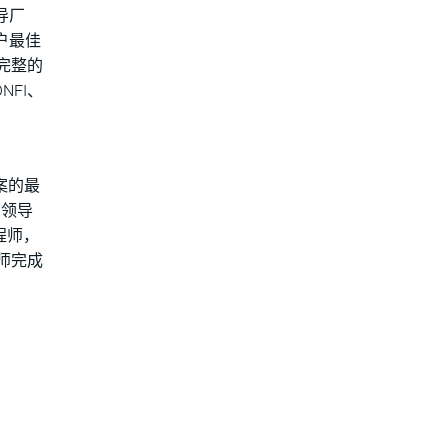
领导厂
户最佳
供完整的
FI、
方案的最
的领导
程师，
师完成