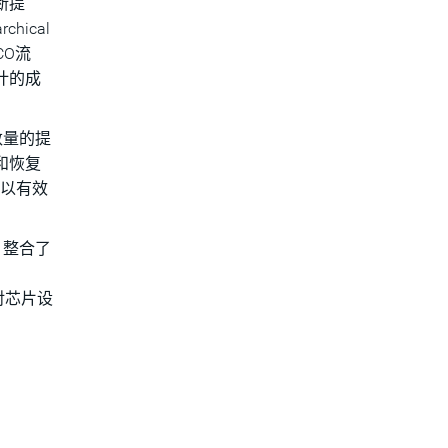
断提
hical
CO流
计的成
数量的提
和恢复
得以有效
，整合了
点对芯片设