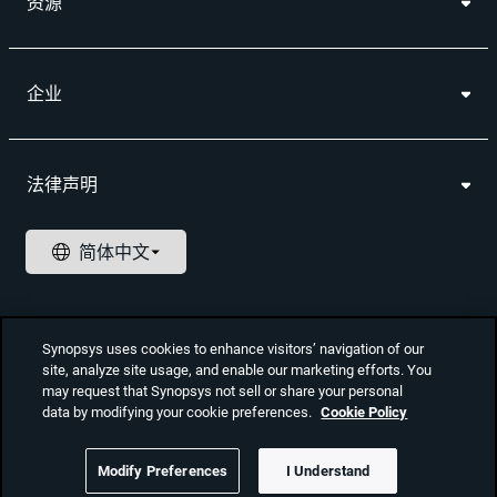
资源
企业
法律声明
Synopsys uses cookies to enhance visitors’ navigation of our
site, analyze site usage, and enable our marketing efforts. You
may request that Synopsys not sell or share your personal
data by modifying your cookie preferences.
Cookie Policy
©2025 Synopsys, Inc. All Rights Reserved
|
隐私政策
|
Cookie 设置
|
商标与品牌
|
安全性
|
版权声明
Modify Preferences
I Understand