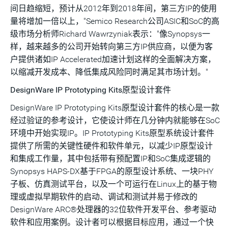
间日趋缩短，预计从2012年到2018年间，第三方IP的使用
量将增加一倍以上，"Semico Research公司ASIC和SoC的高
级市场分析师Richard Wawrzyniak表示："像Synopsys一
样，越来越多的公司开始转向第三方IP供应商，以便为客
户提供诸如IP Accelerated加速计划这样的全面解决方案，
以缩减开发成本、降低集成风险同时满足其市场计划。"
DesignWare IP Prototyping Kits原型设计套件
DesignWare IP Prototyping Kits原型设计套件的核心是一款
经过验证的参考设计，它使设计师在几分钟内就能够在SoC
环境中开始实现IP。IP Prototyping Kits原型系统设计套件
提供了所需的关键性硬件和软件单元，以减少IP原型设计
和集成工作量，其中包括带有预配置IP和SoC集成逻辑的
Synopsys HAPS-DX基于FPGA的原型设计系统、一块PHY
子板、仿真测试平台，以及一个可运行在Linux上的基于物
理或虚拟早期软件的启动、调试和测试并易于修改的
DesignWare ARC®处理器的32位软件开发平台、参考驱动
软件和应用案例。设计者可以根据目标应用，通过一个快