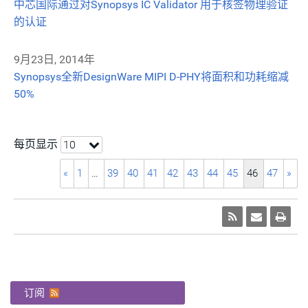
中芯国际通过对Synopsys IC Validator 用于核签物理验证
的认证
9月23日, 2014年
Synopsys全新DesignWare MIPI D-PHY将面积和功耗缩减
50%
每页显示
10
«
1
…
39
40
41
42
43
44
45
46
47
»
订阅