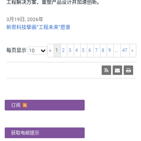
工程解决方案，重塑产品设计并加速创新。
3月19日, 2026年
新思科技擘画“工程未来”愿景
每页显示
«
1
2
3
4
5
6
7
8
9
…
47
»
10
订阅
获取电邮提示